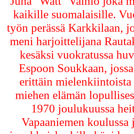
Juha "Watt" Vainio joka 
kaikille suomalaisille. 
työn perässä Karkkilaan, j
meni harjoittelijana Rauta
kesäksi vuokratussa huv
Espoon Soukkaan, jossa
erittäin mielenkiintoist
miehen elämän lopullisest
1970 joulukuussa hei
Vapaaniemen koulussa j