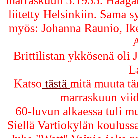
marraskuun 5.1955. Haagan
liitetty Helsinkiin. Sama 
myös: Johanna Raunio, Ike
Brittilistan ykkösenä ol
L
Katso
tästä
mitä muuta tä
marraskuun viid
60-luvun alkaessa tuli m
Siellä Vartiokylän kouluss