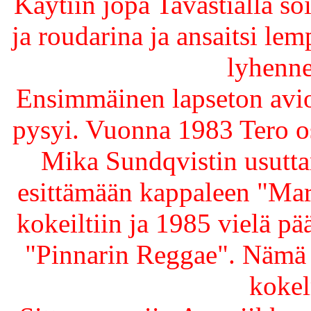
Käytiin jopa Tavastialla s
ja roudarina ja ansaitsi lem
lyhenne
Ensimmäinen lapseton aviol
pysyi. Vuonna 1983 Tero os
Mika Sundqvistin usutta
esittämään kappaleen "Ma
kokeiltiin ja 1985 vielä pä
"Pinnarin Reggae". Nämä 
kokel