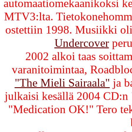
automaatiomekaanikoksi ke
MTV3:lta. Tietokonehommiss
ostettiin 1998. Musiikki o
Undercover
peru
2002 alkoi taas soitta
varanitoimintaa, Roadblo
"The Mieli Sairaala"
ja b
julkaisi kesällä 2004 CD:
"Medication OK!" Tero tek