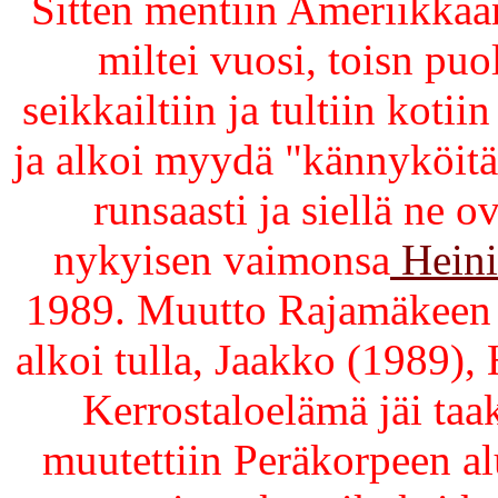
Sitten mentiin Ameriikkaan
miltei vuosi, toisn puo
seikkailtiin ja tultiin kotiin
ja alkoi myydä "kännyköitä"
runsaasti ja siellä ne o
nykyisen vaimonsa
Hein
1989. Muutto Rajamäkeen N
alkoi tulla, Jaakko (1989),
Kerrostaloelämä jäi ta
muutettiin Peräkorpeen al