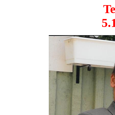
Te
5.