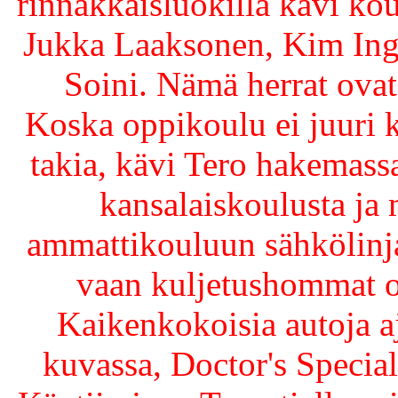
rinnakkaisluokilla kävi kou
Jukka Laaksonen, Kim Ingn
Soini. Nämä herrat ovat
Koska oppikoulu ei juuri 
takia, kävi Tero hakemas
kansalaiskoulusta ja
ammattikouluun sähkölinjal
vaan kuljetushommat o
Kaikenkokoisia autoja aj
kuvassa, Doctor's Specia